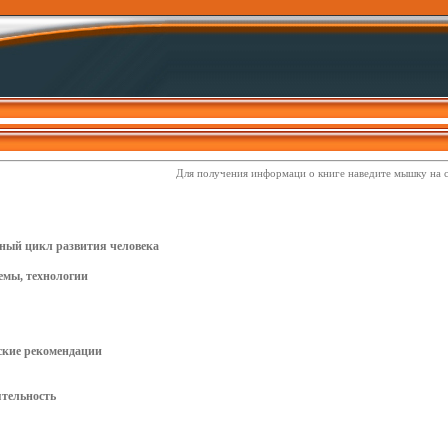
Для получения информаци о книге наведите мышку на 
ный цикл развития человека
темы, технологии
ские рекомендации
ятельность