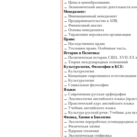
→
Цены и ценообразование.
→
Экономический анализ деятельности ко
Менеджмент:
→
Инновационный менеджмент
→
Предпринимательство в АПК
→
Финансовый анализ
→
Основы менеджмента
→
Управление персоналом организации
Право:
→
Наследственное право
→
Уголовное право. Особенная часть.
История и Политика:
→
Политическая история США. XVII-XX в
→
Теория международных отношений
Культурология, Философия и КСЕ:
→
Культурология
→
Концепции современного естествознания
→
Культурология
→
Социальная философия
Языки:
→
Современная русская орфография
→
Лексикология английского языка (практ
→
Практический курс английского языка
→
Учебник английского языка
→
Культура русской речи: Учебник для ву
Физика, Химия и Биология:
→
Экология переработки углеводородных с
→
Физическая химия
→
Ядерная геохимия
→
Экологическая геофизика