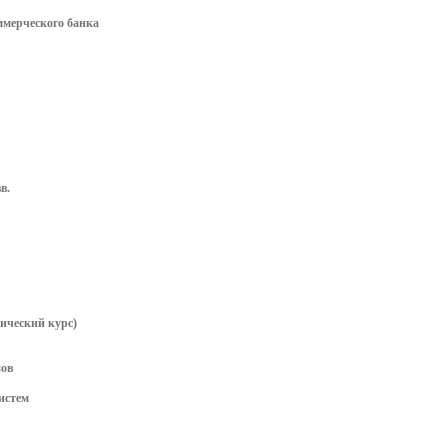
ммерческого банка
в.
ический курс)
зов
истем