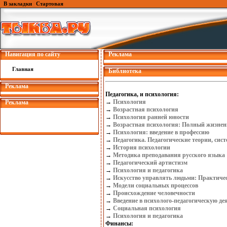
В закладки
|
Стартовая
Навигация по сайту
Реклама
Главная
Библиотека
Реклама
Педагогика, и психология:
→
Психология
Реклама
→
Возрастная психология
→
Психология ранней юности
→
Возрастная психология: Полный жизнен
→
Психология: введение в профессию
→
Педагогика. Педагогические теории, сис
→
История психологии
→
Методика преподавания русского языка
→
Педагогический артистизм
→
Психология и педагогика
→
Искусство управлять людьми: Практиче
→
Модели социальных процессов
→
Происхождение человечности
→
Введение в психолого-педагогическую де
→
Социальная психология
→
Психология и педагогика
Финансы: