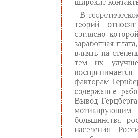
широкие контакт
В теоретическо
теорий относ
согласно которо
заработная плата
влиять на степен
тем их улучше
воспринимает
факторам Герцбер
содержание рабо
Вывод Герцберга 
мотивирующим ф
большинства ро
населения Рос