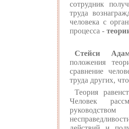
сотрудник полу
труда вознаграж
человека с орга
процесса -
теори
Стейси Адам
положения теор
сравнение челов
труда других, чт
Теория равенс
Человек расс
руководство
несправедливост
действий и пол