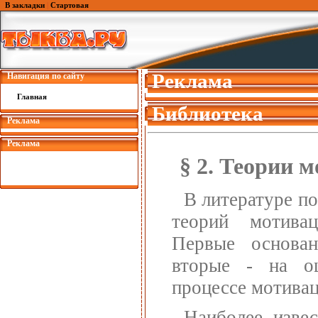
В закладки
|
Стартовая
Реклама
Навигация по сайту
Главная
Библиотека
Реклама
Реклама
§ 2. Теории 
В литературе п
теорий мотив
Первые основан
вторые - на оц
процессе мотивац
Наиболее изве