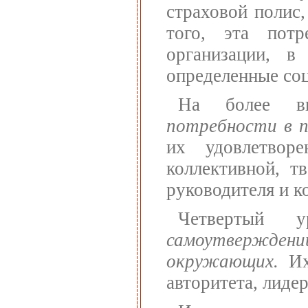
страховой полис,
того, эта пот
организации, в
определенные соц
На более вы
потребности в 
их удовлетвор
коллективной, т
руководителя и к
Четвертый 
самоутвержде
окружающих.
Их 
авторитета, лиде