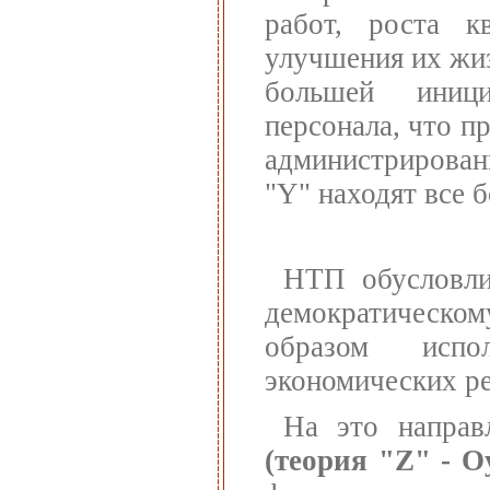
работ, роста кв
улучшения их жи
большей иниц
персонала, что п
администрирован
"Y" находят все 
НТП обусловли
демократическ
образом испо
экономических ре
На это напра
(теория "Z" - О