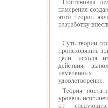
Постановка це
намерения созда
этой теории явл
разработку внес
Суть теории со
происходящие вок
цели, исходя и
действия, выпо
намеченных 
удовлетворение.
Теория постан
уровень исполнен
от следующих