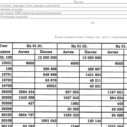
Пассив
асчетные, текущие счета, вклады и депозиты
алютные пассивы
олученные МБК (включая централизованные)
обственные средства
333
Баланс коммерческого банка, тыс. руб (с сокращени