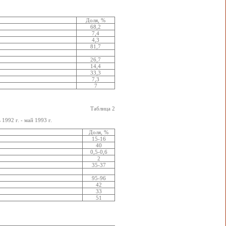
Доля, %
68,2
7,4
4,3
81,7
26,7
14,4
33,3
7,3
7
Таблица 2
992 г. - май 1993 г.
Доля, %
15-16
40
0,5-0,6
2
35-37
95-96
42
33
51