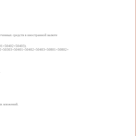
влеченных средств в иностранной валюте
1+50402+50403).
50302+50303+50401+50402+50403+50801+50802+
.
ых вложений.