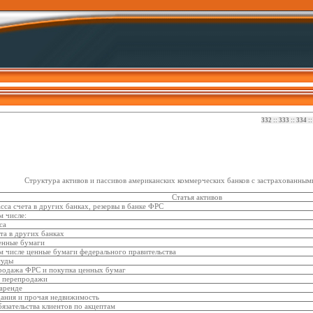
332
::
333
::
334
:
Структура активов и пассивов американских коммерческих банков с застрахованными
Статья активов
асса счета в других банках, резервы в банке ФРС
м числе:
са
ета в других банках
енные бумаги
м числе ценные бумаги федерального правительства
суды
родажа ФРС и покупка ценных бумаг
я перепродажи
 аренде
дания и прочая недвижимость
бязательства клиентов по акцептам