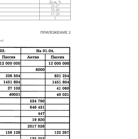
Доля, %
25-27
35-40
17-20
5
ПРИЛОЖЕНИЕ 2
ем)