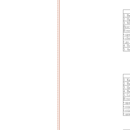
1. В
2. П
3. М
Всег
В то
• ср
• сб
• до
4. П
5. А
1. К
2. В
3. Ц
4. 
5. С
В то
• кр
• сс
• сс
• це