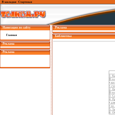
В закладки
|
Стартовая
Навигация по сайту
Реклама
Главная
Библиотека
Реклама
Реклама
1. К
В то
• кас
• сч
2. Ц
В то
3. С
4. П
• дл
• по
5. З
6. О