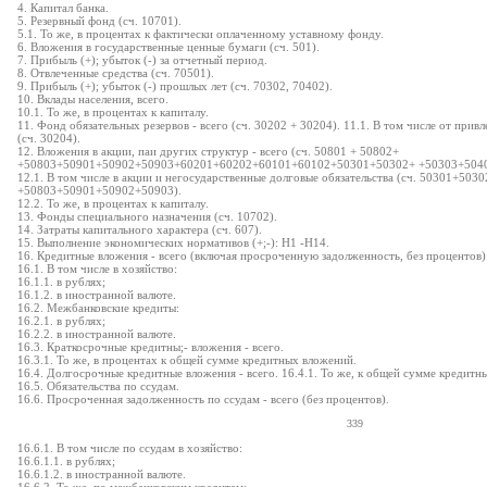
4. Капитал банка.
5. Резервный фонд (сч. 10701).
5.1. То же, в процентах к фактически оплаченному уставному фонду.
6. Вложения в государственные ценные бумаги (сч. 501).
7. Прибыль (+); убыток (-) за отчетный период.
8. Отвлеченные средства (сч. 70501).
9. Прибыль (+); убыток (-) прошлых лет (сч. 70302, 70402).
10. Вклады населения, всего.
10.1. То же, в процентах к капиталу.
11. Фонд обязательных резервов - всего (сч. 30202 + 30204). 11.1. В том числе от при
(сч. 30204).
12. Вложения в акции, паи других структур - всего (сч. 50801 + 50802+
+50803+50901+50902+50903+60201+60202+60101+60102+50301+50302+ +50303+5040
12.1. В том числе в акции и негосударственные долговые обязательства (сч. 50301+
+50803+50901+50902+50903).
12.2. То же, в процентах к капиталу.
13. Фонды специального назначения (сч. 10702).
14. Затраты капитального характера (сч. 607).
15. Выполнение экономических нормативов (+;-): H1 -Н14.
16. Кредитные вложения - всего (включая просроченную задолженность, без процентов)
16.1. В том числе в хозяйство:
16.1.1. в рублях;
16.1.2. в иностранной валюте.
16.2. Межбанковские кредиты:
16.2.1. в рублях;
16.2.2. в иностранной валюте.
16.3. Краткосрочные кредитны;- вложения - всего.
16.3.1. То же, в процентах к общей сумме кредитных вложений.
16.4. Долгосрочные кредитные вложения - всего. 16.4.1. То же, к общей сумме кредитн
16.5. Обязательства по ссудам.
16.6. Просроченная задолженность по ссудам - всего (без процентов).
339
16.6.1. В том числе по ссудам в хозяйство:
16.6.1.1. в рублях;
16.6.1.2. в иностранной валюте.
16.6.2. То же, по межбанковским кредитам: