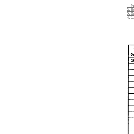
1. Р
2. В
3. П
4. С