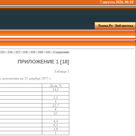
7 августа 2026, 06:18
Тыква.Ру
|
Библиотека
:
335
::
336
::
337
::
338
::
339
::
340
::
341
::
Содержание
ПРИЛОЖЕНИЕ 1 [18]
Таблица 1
 депозитами на 31 декабря 1977 г.
Доля, %
14,1
1.2
4
22,7
6
52
4,4
0,5
1,9
1