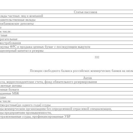
Статья пассивов
клады частных лиц и компаний
равительственные вклады
ежбанковские депозиты
о
м числе:
очные
ерегательные
 востребования
окупка ФРС и продажа ценных бумаг с последующим выкупом
кционерный капитал и резервы
332
Позиции свободного баланса российских коммерческих банков на июль 1
Актив
асса, корреспондентские счета, фонд обязательного резервирования
алютные активы
енные бумаги
Выданные МБК
суды
м числе:
аткосрочные(до одного года) ссуды
уды коммерческим организациям без определенной отраслевой специализации,
уды предприятиям промышленности,
нтрализованные ссуды, профинансированные УБР