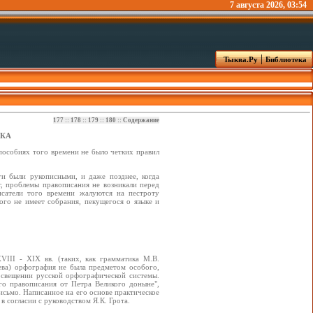
7 августа 2026, 03:54
|
Тыква.Ру
Библиотека
177
::
178
::
179
::
180
::
Содержание
ВКА
пособиях того времени не было четких правил
ги были рукописными, и даже позднее, когда
т, проблемы правописания не возникали перед
сатели того времени жалуются на пестроту
ого не имеет собрания, пекущегося о языке и
VIII - XIX вв. (таких, как грамматика М.В.
аева) орфография не была предметом особого,
освещении русской орфографической системы.
го правописания от Петра Великого доныне",
исьмо. Написанное на его основе практическое
в согласии с руководством Я.К. Грота.