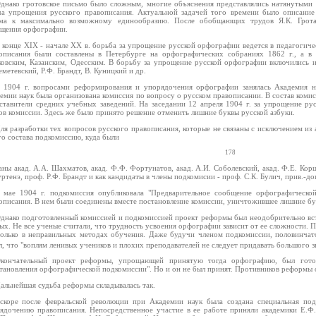
днако гротовское письмо было сложным, многие объяснения представлялись натянутыми 
ча упрощения русского правописания. Актуальной задачей того времени было описани
ма к максимально возможному единообразию. После обобщающих трудов Я.К. Грота
щения орфографии.
 конце XIX - начале XX в. борьба за упрощение русской орфографии ведется в педагогич
описания были составлены в Петербурге на орфографических собраниях 1862 г., а в 
овским, Казанским, Одесским. В борьбу за упрощение русской орфографии включились и
метевский, Р.Ф. Брандт, В. Куницкий и др.
 1904 г. вопросами реформирования и упорядочения орфографии занялась Академия на
емии наук была организована комиссия по вопросу о русском правописании. В состав комис
ставители средних учебных заведений. На заседании 12 апреля 1904 г. за упрощение ру
ов комиссии. Здесь же было принято решение отменить лишние буквы русской азбуки.
ля разработки тех вопросов русского правописания, которые не связаны с исключением из 
го состава подкомиссию, куда были
178
аны акад. А.А. Шахматов, акад. Ф.Ф. Фортунатов, акад. А.И. Соболевский, акад. Ф.Е. Корш
уртенэ, проф. Р.Ф. Брандт и как кандидаты в члены подкомисии - проф. С.К. Булич, прив.-д
 мае 1904 г. подкомиссия опубликовала "Предварительное сообщение орфографической
описания. В нем были соединены вместе постановление комиссии, уничтожившее лишние бу
днако подготовленный комиссией и подкомиссией проект реформы был неодобрительно вс
ых. Не все ученые считали, что трудность усвоения орфографии зависит от ее сложности. Пр
только в неправильных методах обучения. Даже будучи членом подкомиссии, половинчат
л, что "воплям ленивых учеников и плохих преподавателей не следует придавать большого з
кончательный проект реформы, упрощающей принятую тогда орфографию, был гото
тановления орфографической подкомиссии". Но и он не был принят. Противников реформы 
альнейшая судьба реформы складывалась так.
скоре после февральской революции при Академии наук была создана специальная под
ядочению правописания. Непосредственное участие в ее работе приняли академики Е.Ф.