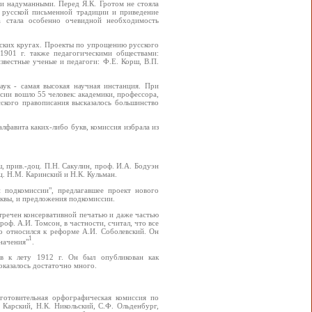
и надуманными. Перед Я.К. Гротом не стояла
е русской письменной традиции и приведение
 стала особенно очевидной необходимость
еских кругах. Проекты по упрощению русского
1901 г. также педагогическими обществами:
звестные ученые и педагоги: Ф.Е. Корш, В.П.
ук - самая высокая научная инстанция. При
сии вошло 55 человек: академики, профессора,
сского правописания высказалось большинство
алфавита каких-либо букв, комиссия избрала из
, прив.-доц. П.Н. Сакулин, проф. И.А. Бодуэн
оц. Н.М. Каринский и Н.К. Кульман.
 подкомиссии", предлагавшее проект нового
квы, и предложения подкомиссии.
тречен консервативной печатью и даже частью
оф. А.И. Томсон, в частности, считал, что все
о относился к реформе А.И. Соболевский. Он
1
начения"
.
в к лету 1912 г. Он был опубликован как
оказалось достаточно много.
готовительная орфографическая комиссия по
 Карский, Н.К. Никольский, С.Ф. Ольденбург,