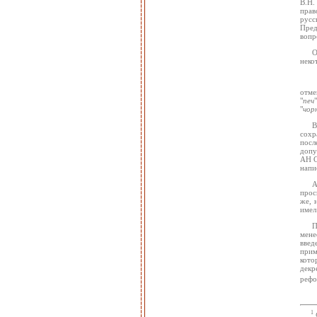
В.Н.
прав
русс
Пред
вопр
О
неко
отме
"
печ
"
чор
В
сохр
посл
допу
АН С
напи
А
прос
же, 
имел
П
мене
введ
прим
кото
декр
рефо
1