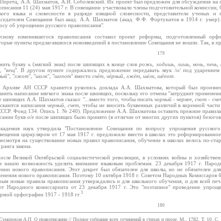
 Перетц, А.А. Шахматов, А.И. Соболевский. Их проект был предложен для обсуждения на
описания 11 (24) мая 1917 г. В совещании участвовали члены подготовительной комиссии,
кого языка и словесности в разряде изящной словесности, представители ученых и 
седателем Совещания был акад. А.А. Шахматов (акад. Ф.Ф. Фортунатов в 1914 г. умер)
осу об упрощении русского правописания".
снову изменившегося правописания составил проект реформы, подготовленный орфо
торые пункты предлагавшихся нововведений в постановление Совещания не вошли. Так, в пр
179
нить букву
ь
(мягкий знак) после шипящих в конце слов
рожь, ходишь, лишь, ночь, печь,
", "
вещ
". В другом пункте содержалось предложение передавать звук /о/ под ударени
ный
", "
лжот
", "
шолк
", "
шопот
" вместо
счёт, чёрный, лжёт, шёлк, шёпот
.
 Архиве АН СССР хранится рукопись доклада А.А. Шахматова, который был произне
анить написание мягкого знака после шипящих, поскольку его отмена "затруднит применен
е шипящих А.А. Шахматов сказал: "...вместо того, чтобы писать
чорный - чернее, счот - сч
скаются написания
черный, счет,
чтобы не вносить буквенных различий в коренной части
ССР. Фонд 134. Опись 1. № 240). Предложение А.А. Шахматова оставить прежние правила 
сании букв
о/е
после шипящих было принято (в отличие от многих других пунктов) безого
кадемия наук утвердила "Постановление Совещания по вопросу упрощения русского
вещения циркуляром от 17 мая 1917 г. предложило ввести в школах это реформированное
несмотря на существование новых правил правописания, обучение в школах велось по-стар
 ранга закона.
осле Великой Октябрьской социалистической революции, в условиях войны и хозяйствен
е нашло возможность уделить внимание языковым проблемам. 23 декабря 1917 г. Народ
ении нового правописания. Этот декрет был обязателен для школы, но не обязателен д
енения нового правописания. Поэтому 10 октября 1918 г. Советом Народных Комиссаров бы
рым новые правила правописания утверждались и для школьного обучения, и для всей печ
ет Народного комиссариата от 23 декабря 1917 г. Это "поэтапное" проведение упроще
1
рмой орфографии 1917 - 1918 гг.
180
Сумароков А.П.
О правописании // Полное собрание всех сочинений в стихах и прозе. М., 1782. Т. 10. С. 