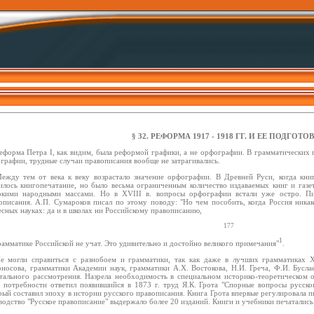
§ 32. РЕФОРМА 1917 - 1918 ГГ. И ЕЕ ПОДГОТО
еформа Петра I, как видим, была реформой графики, а не орфографии. В грамматических 
графии, трудные случаи правописания вообще не затрагивались.
ежду тем от века к веку возрастало значение орфографии. В Древней Руси, когда кни
илось книгопечатание, но было весьма ограниченным количество издаваемых книг и газе
кими народными массами. Но в XVIII в. вопросы орфографии встали уже остро. Пи
описания. А.П. Сумароков писал по этому поводу: "Но чем пособить, когда Россия никак
есных науках: да и в школах ни Российскому правописанию,
177
1
рамматике Российской не учат. Это удивительно и достойно великого примечания"
.
е могли справиться с разнобоем и грамматики, так как даже в лучших грамматиках X
носова, грамматики Академии наук, грамматики А.Х. Востокова, Н.И. Греча, Ф.И. Бусл
тального рассмотрения. Назрела необходимость в специальном историко-теоретическом 
 потребности ответил появившийся в 1873 г. труд Я.К. Грота "Спорные вопросы русско
рый составил эпоху в истории русского правописания. Книга Грота впервые регулировала п
водство "Русское правописание" выдержало более 20 изданий. Книги и учебники печатались 