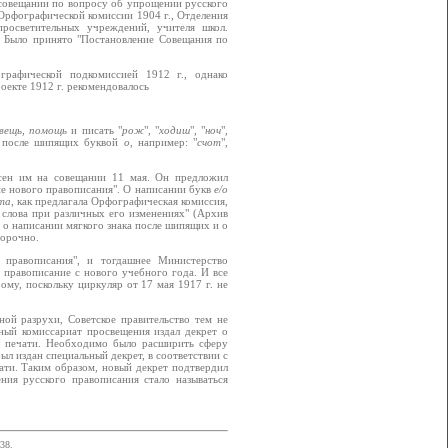
 совещании по вопросу об упрощении русского
 Орфографической комиссии 1904 г., Отделения
просветительных учреждений, учителя школ.
. Было принято "Постановление Совещания по
графической подкомиссией 1912 г., однако
оекте 1912 г. рекомендовалось
 вещь, помощь
и писать "
рож
", "
ходиш
", "
ноч
",
ем после шипящих буквой
о
, например: "
счот
",
сен им на совещании 11 мая. Он предложил
ие нового правописания". О написании букв
е/о
ета
, как предлагала Орфографическая комиссия,
 слова при различных его изменениях" (Архив
о написании мягкого знака после шипящих и о
ворочно.
 правописания", и тогдашнее Министерство
 правописание с нового учебного года. И все
ому, поскольку циркуляр от 17 мая 1917 г. не
ной разрухи, Советское правительство тем не
ный комиссариат просвещения издал декрет о
ля печати. Необходимо было расширить сферу
л издан специальный декрет, в соответствии с
ати. Таким образом, новый декрет подтвердил
ния русского правописания стало называться
38.