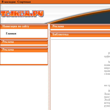
В закладки
|
Стартовая
Навигация по сайту
Реклама
Главная
Библиотека
Реклама
Реклама
Р
орфо
М
появ
широ
прав
слов
ни г
Н
Ломо
прис
Этой
кото
руко