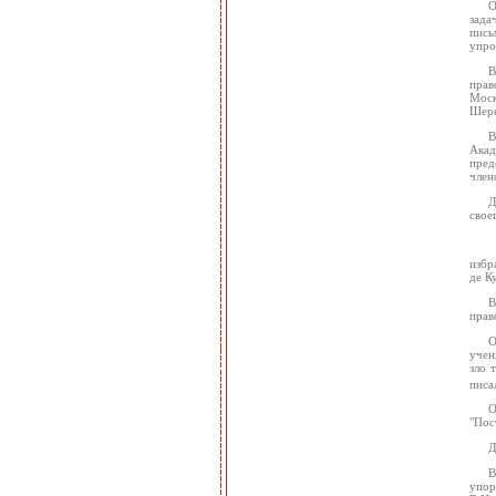
О
зада
пись
упро
В
прав
Моск
Шере
В
Акад
пред
член
Д
свое
избр
де К
В
прав
О
учен
зло 
писа
О
"Пос
Д
В
упор