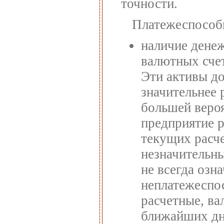
точности.
Платежеспособ
наличие денеж
валютных сче
Эти активы д
значительнее 
большей веро
предприятие р
текущих расче
незначительны
не всегда озн
неплатежеспос
расчетные, ва
ближайших дн