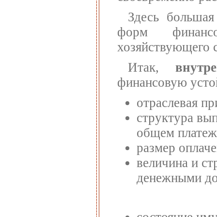
Здесь большая
форм финансо
хозяйствующего с
Итак,
внутр
финансовую устой
отраслевая пр
структура вып
общем платеж
размер оплаче
величина и ст
денежными до
состояние им