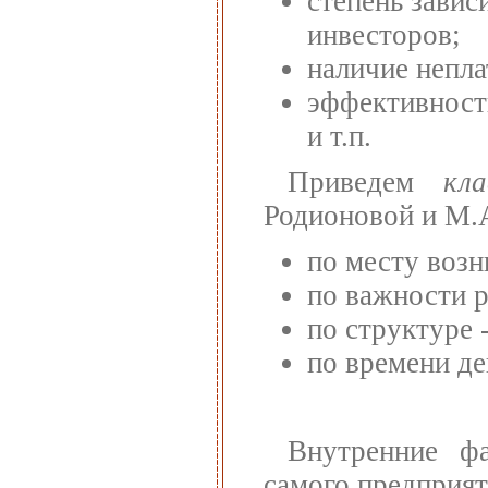
степень завис
инвесторов;
наличие непл
эффективност
и т.п.
Приведем
кл
Родионовой и М.А
по месту возн
по важности р
по структуре 
по времени де
Внутренние фа
самого предприят