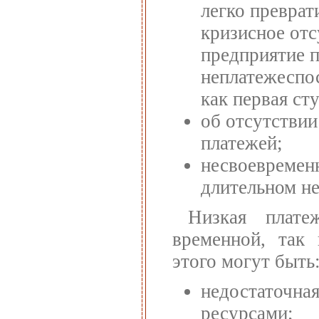
легко преврат
кризисное отс
предприятие п
неплатежеспос
как первая ст
об отсутстви
платежей;
несвоевремен
длительном н
Низкая плате
временной, так 
этого могут быть
недостаточна
ресурсами;