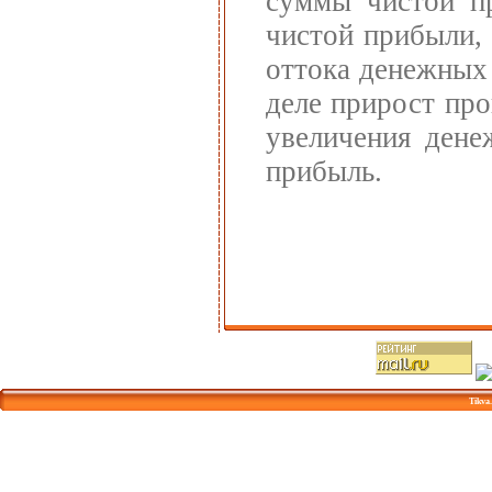
суммы чистой пр
чистой прибыли,
оттока денежных 
деле прирост про
увеличения дене
прибыль.
Tikva