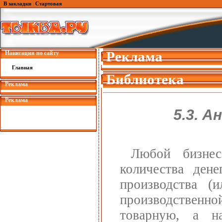
В закладки
|
Стартовая
Реклама
Навигация по сайту
Главная
Библиотека
Реклама
Реклама
5.3. 
Любой бизнес
количества ден
производства (
производственно
товарную, а н