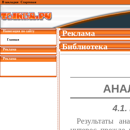
В закладки
|
Стартовая
Реклама
Навигация по сайту
Главная
Библиотека
Реклама
Реклама
АНА
4.1
Результаты ан
интерес прежде 