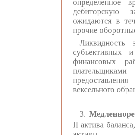
определенное 
дебиторскую з
ожидаются в теч
прочие оборотны
Ликвидность 
субъективных и
финансовых ра
плательщиками
предоставления
вексельного обра
3.
Медленноре
II актива баланс
активы.