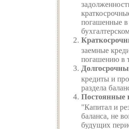
задолженность
краткосрочные
погашенные в
бухгалтерском
Краткосрочн
заемные кред
погашению в т
Долгосрочны
кредиты и про
раздела балан
Постоянные 
"Капитал и ре
баланса, не 
будущих пери