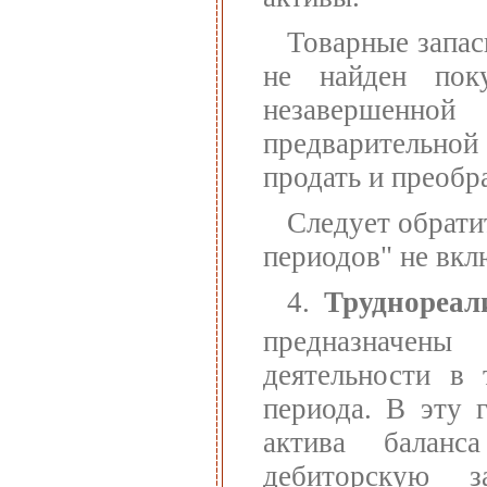
Товарные запас
не найден поку
незавершенн
предварительной
продать и преобр
Следует обрати
периодов" не вклю
4.
Труднореал
предназначены
деятельности в 
периода. В эту 
актива баланс
дебиторскую з