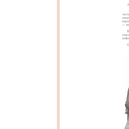
Р
част
энер
пара
— мн
В
ощущ
инфо
О