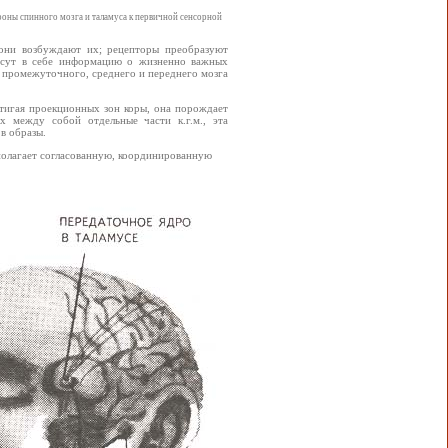
роны спинного мозга и таламуса к первичной сенсорной
 они возбуждают их; рецепторы преобразуют
несут в себе информацию о жизненно важных
, промежуточного, среднего и переднего мозга
остигая проекционных зон коры, она порождает
 между собой отдельные части к.г.м., эта
в образы.
полагает согласованную, координированную