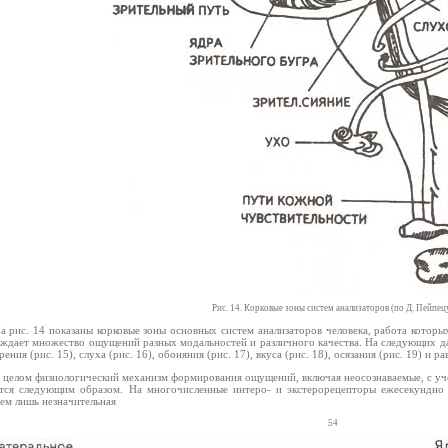
Рис. 14. Корковые зоны систем анализаторов (по Д. Пейпец
а рис. 14 показаны корковые зоны основных систем анализаторов человека, работа котор
ждает множество ощущений разных модальностей и различного качества. На следующих да
рения (рис. 15), слуха (рис. 16), обоняния (рис. 17), вкуса (рис. 18), осязания (рис. 19) и ра
 целом физиологический механизм формирования ощущений, включая неосознаваемые, с уч
тся следующим образом. На многочисленные интеро- и экстерорецепторы ежесекундно 
ем лишь незначительная
54