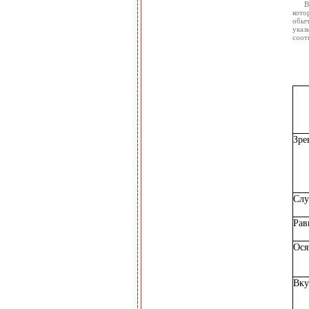
В
кото
обыч
ука
соот
Зре
Слу
Рав
Ося
Вку