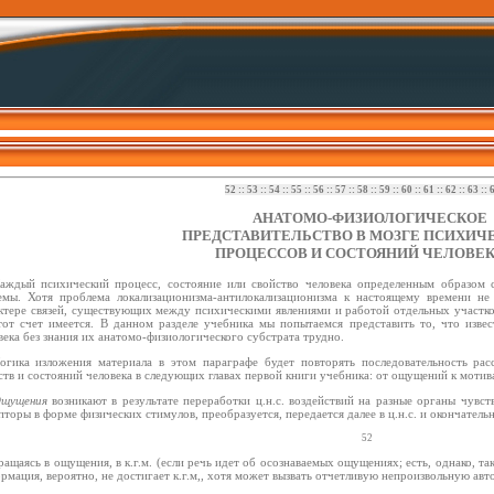
52
::
53
::
54
::
55
::
56
::
57
::
58
::
59
::
60
::
61
::
62
::
63
::
АНАТОМО-ФИЗИОЛОГИЧЕСКОЕ
ПРЕДСТАВИТЕЛЬСТВО В МОЗГЕ ПСИХИЧ
ПРОЦЕССОВ И СОСТОЯНИЙ ЧЕЛОВЕ
аждый психический процесс, состояние или свойство человека определенным образом 
емы. Хотя проблема локализационизма-антилокализационизма к настоящему времени н
ктере связей, существующих между психическими явлениями и работой отдельных участко
тот счет имеется. В данном разделе учебника мы попытаемся представить то, что изве
века без знания их анатомо-физиологического субстрата трудно.
огика изложения материала в этом параграфе будет повторять последовательность ра
ств и состояний человека в следующих главах первой книги учебника: от ощущений к мотив
щущения
возникают в результате переработки ц.н.с. воздействий на разные органы чувс
пторы в форме физических стимулов, преобразуется, передается далее в ц.н.с. и окончатель
52
ращаясь в ощущения, в к.г.м. (если речь идет об осознаваемых ощущениях; есть, однако, так
рмация, вероятно, не достигает к.г.м,, хотя может вызвать отчетливую непроизвольную ав