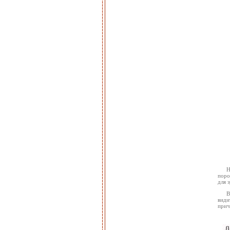
Н
поро
для з
В
види
прич