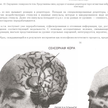
ис. 18. Ощущения с поверхности тела. Представлены связи, идущие от кожных рецепторов через вставочные ней
зоне коры
ь из них вызывает реакции в рецепторах. Попадая на специализированные рецепторы,
гию воздействующих стимулов в нервные импульсы, которые в закодированном виде 
метрах стимула. Далее эти импульсы попадают в ц.н.с. и на разных ее уровнях — спинного
огократно перерабатываются.
 к.г.м. поступает уже переработанная, отфильтрованная и отсеянная информация, где, д
ения соответствующей модальности. С помощью ассоциативных волокон, связывающих
рмация, вначале представленная на уровне отдельных ощущений, интегрируется, вероятно, 
браз, складывающийся в результате восприятия как психофизиологического процесса, пред
56