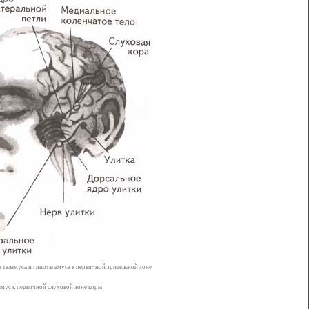
а таламуса и гипоталамуса к первичной зрительной зоне
ламус к первичной слуховой зоне коры