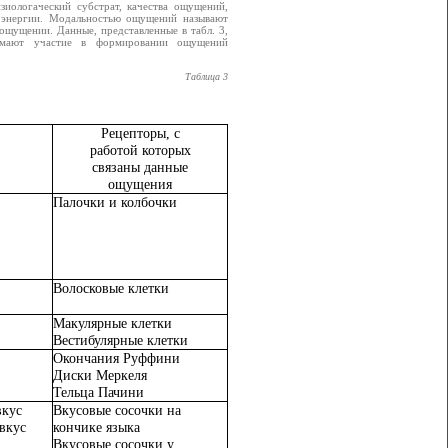
зиологаческий субстрат, качества ощущений,
 энергии. Модальностью ощущений называют
ощущении. Данные, представленные в табл. 3,
нимают участие в формировании ощущений
Таблица 3
Рецепторы, с
работой которых
связаны данные
ощущения
Палочки и колбочки
Волосковые клетки
Макулярные клетки
Вестибулярные клетки
Окончания Руффини
Диски Меркеля
Тельца Пачини
вкус
Вкусовые сосочки на
вкус
кончике языка
Вкусовые сосочки у