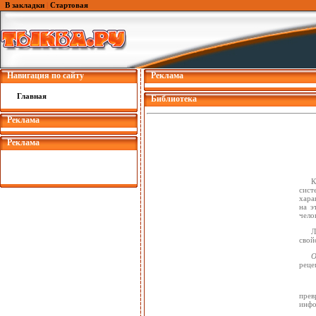
В закладки
|
Стартовая
Навигация по сайту
Реклама
Главная
Библиотека
Реклама
Реклама
К
сист
хара
на э
чело
Л
свой
О
реце
прев
инфо