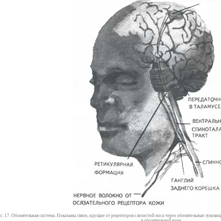
с. 17. Обонятельная система. Показаны связи, идущие от рецепторов слизистой носа через обонятельные лукови
в обонятельной коре