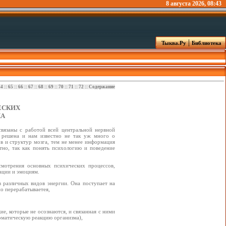
8 августа 2026, 08:43
|
Тыква.Ру
Библиотека
64
::
65
::
66
::
67
::
68
::
69
::
70
::
71
::
72
::
Содержание
ЕСКИХ
КА
связаны с работой всей центральной нервной
е решена и нам известно не так уж много о
в и структур мозга, тем не менее информация
стно, так как понять психологию и поведение
ссмотрения основных психических процессов,
ации и эмоциям.
тв различных видов энергии. Она поступает на
но перерабатываетея,
ие, которые не осознаются, и связанная с ними
томатическую реакцию организма),