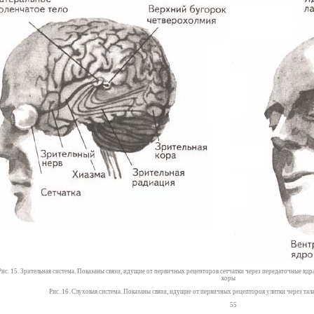
Рис. 15. Зрительная система. Показаны связи, идущие от первичных рецепторов сетчатки через передаточные ядр
коры
Рис. 16. Слуховая система. Показаны связи, идущие от первичных рецепторов улитки через та
55