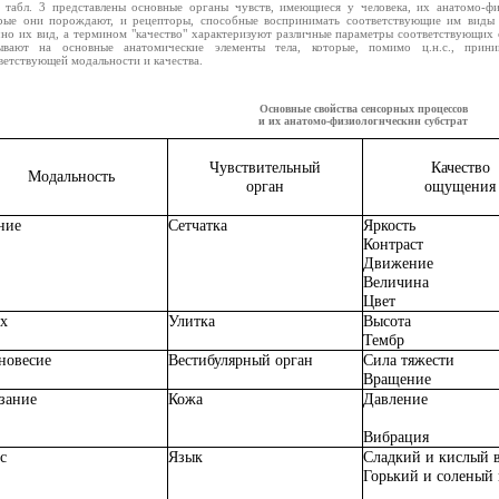
 табл. 3 представлены основные органы чувств, имеющиеся у человека, их анатомо-фи
рые они порождают, и рецепторы, способные воспринимать соответствующие им виды
но их вид, а термином "качество" характеризуют различные параметры соответствующих 
зывают на основные анатомические элементы тела, которые, помимо ц.н.с., при
ветствующей модальности и качества.
Основные свойства сенсорных процессов
и их анатомо-физиологнческнн субстрат
Чувствительный
Качество
Модальность
орган
ощущения
ние
Сетчатка
Яркость
Контраст
Движение
Величина
Цвет
х
Улитка
Высота
Тембр
новесие
Вестибулярный орган
Сила тяжести
Вращение
зание
Кожа
Давление
Вибрация
с
Язык
Сладкий и кислый 
Горький и соленый 