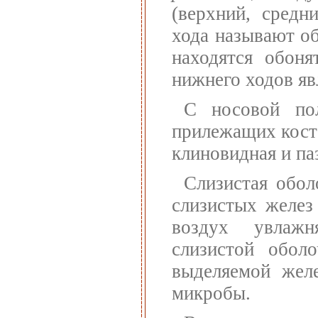
(верхний, средн
хода называют об
находятся обоня
нижнего ходов яв
С носовой пол
прилежащих косте
клиновидная и па
Слизистая обол
слизистых желез
воздух увлажн
слизистой обол
выделяемой жел
микробы.