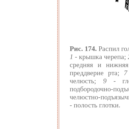
Рис. 174.
Распил го
1
- крышка черепа;
средняя и нижня
преддверие рта;
7
челюсть;
9
- гло
подбородочно-по
челюстно-подъязы
- полость глотки.