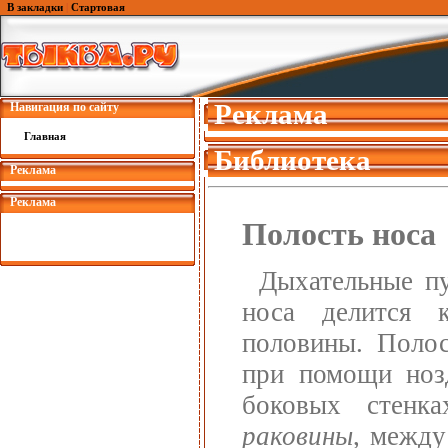
В закладки
|
Стартовая
Реклама
Навигация по сайту
Главная
Библиотека
Реклама
Реклама
Полость носа
Дыхательные пу
носа делится к
половины. Полос
при помощи нозд
боковых стенк
раковины
, межд