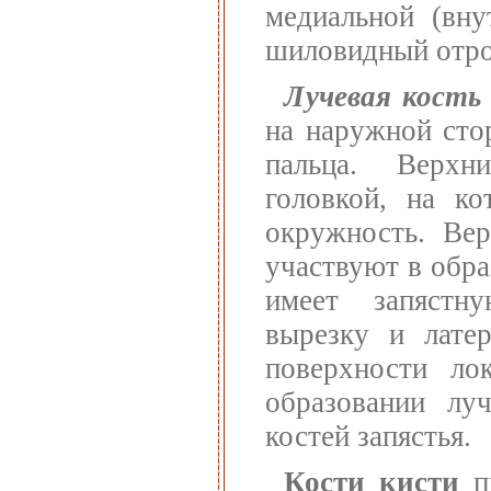
медиальной (вну
шиловидный отро
Лучевая кость
на наружной сто
пальца. Верхн
головкой, на ко
окружность. Вер
участвуют в обра
имеет запястн
вырезку и лате
поверхности ло
образовании луч
костей запястья.
Кости кисти
пр