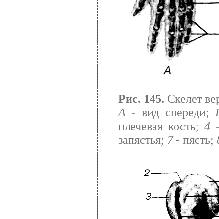
Рис. 145.
Скелет вер
А
- вид спереди;
плечевая кость;
4
-
запястья;
7
- пясть;