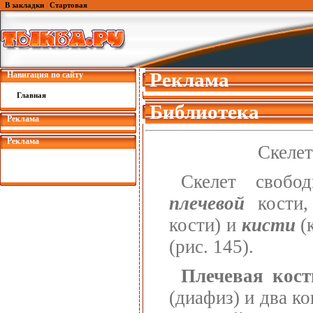
В закладки
|
Стартовая
Реклама
Навигация по сайту
Главная
Библиотека
Реклама
Реклама
Скелет
Скелет свобо
плечевой
кости,
кости) и
кисти
(
(рис. 145).
Плечевая кост
(диафиз) и два к