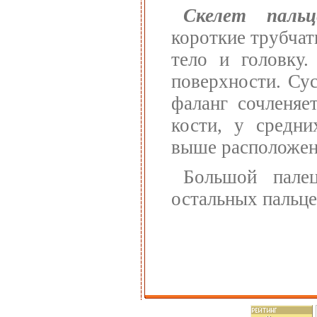
Скелет пальц
короткие трубчат
тело и головку.
поверхности. Су
фаланг сочленяе
кости, у средн
выше расположен
Большой пале
остальных пальцев