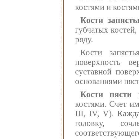
костями и костями
Кости запясть
губчатых костей,
ряду.
Кости запясть
поверхность ве
суставной повер
основаниями пяст
Кости пясти
п
костями. Счет им
III, IV, V). Каж
головку, соч
соответствующего