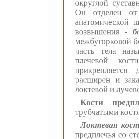
округлой сустав
Он отделен о
анатомической 
возвышения -
б
межбугорковой б
часть тела на
плечевой кос
прикрепляется
расширен и зак
локтевой и лучево
Кости предпл
трубчатыми костя
Локтевая кост
предплечья со ст