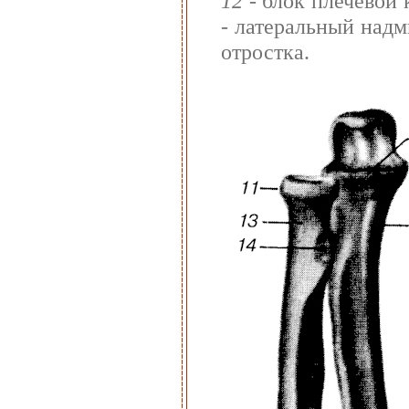
12
- блок плечевой 
- латеральный над
отростка.