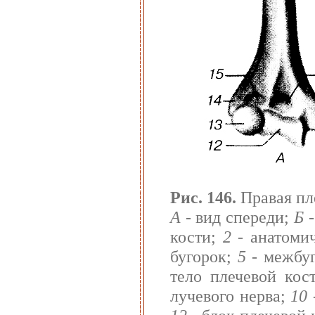
Рис. 146.
Правая пле
А
- вид спереди;
Б
-
кости;
2
- анатоми
бугорок;
5
- межбуг
тело плечевой кос
лучевого нерва;
10