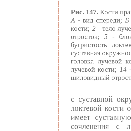
Рис. 147.
Кости пра
А
- вид спереди;
Б
кости;
2
- тело луч
отросток;
5
- блок
бугристость локт
суставная окружно
головка лучевой к
лучевой кости;
14
-
шиловидный отрост
с суставной окр
локтевой кости о
имеет суставну
сочленения с л