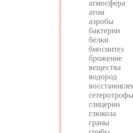
атмосфера
атом
аэробы
бактерии
белки
биосинтез
брожение
вещества
водород
восстановле
гетеротроф
глицерин
глюкоза
граны
грибы