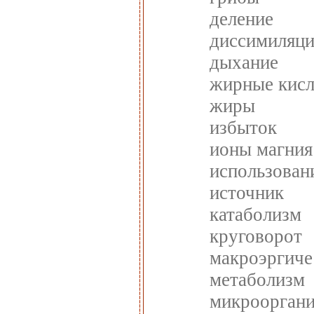
деление
диссимиляци
дыхание
жирные кис
жиры
избыток
ионы магния
использован
источник
катаболизм
круговорот
макроэргиче
метаболизм
микроорган