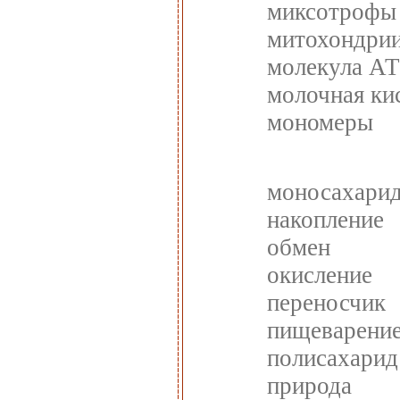
миксотрофы
митохондри
молекула А
молочная ки
мономеры
моносахари
накопление
обмен
окисление
переносчик
пищеварени
полисахарид
природа