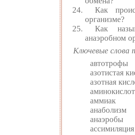
обмена?
Как прои
организме?
Как назы
анаэробном о
Ключевые слова 
автотрофы
азотистая ки
азотная кисл
аминокисло
аммиак
анаболизм
анаэробы
ассимиляция