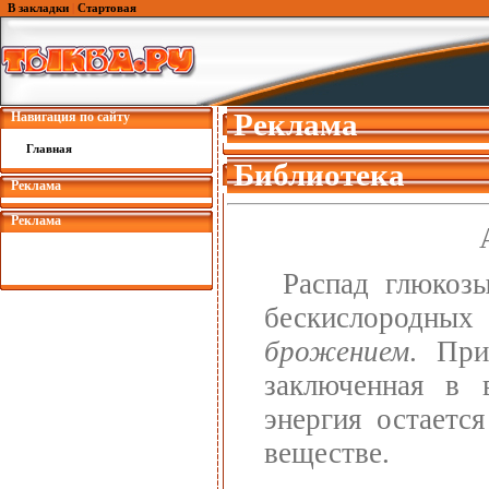
В закладки
|
Стартовая
Реклама
Навигация по сайту
Главная
Библиотека
Реклама
Реклама
Распад глюко
бескислородных
брожением
. При
заключенная в 
энергия остаетс
веществе.