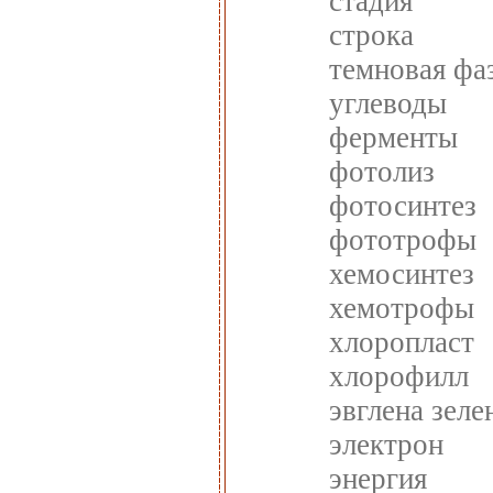
стадия
строка
темновая фа
углеводы
ферменты
фотолиз
фотосинтез
фототрофы
хемосинтез
хемотрофы
хлоропласт
хлорофилл
эвглена зеле
электрон
энергия