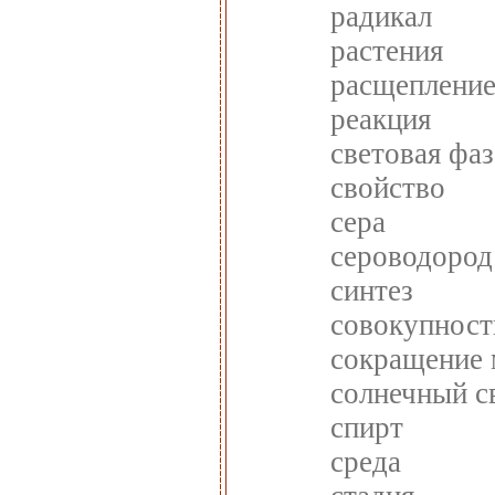
радикал
растения
расщеплени
реакция
световая фаз
свойство
сера
сероводород
синтез
совокупност
сокращение
солнечный с
спирт
среда