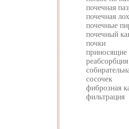
почечная па
почечная ло
почечные п
почечный ка
почки
приносящие
реабсорбция
собирательн
сосочек
фиброзная к
фильтрация