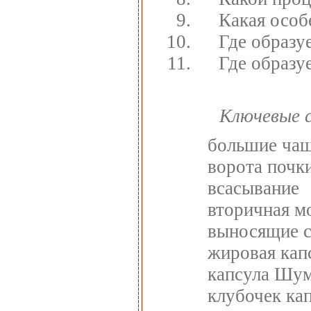
Какая особ
Где образу
Где образу
Ключевые 
большие ча
ворота почк
всасывание
вторичная м
выносящие 
жировая кап
капсула Шум
клубочек ка