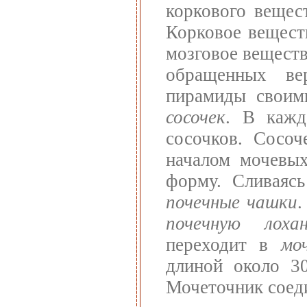
коркового вещес
Корковое вещест
мозговое веществ
обращенных ве
пирамиды своими
сосочек
. В кажд
сосочков. Сосо
началом мочевы
форму. Сливаясь
почечные чашки
.
почечную лохан
переходит в
мо
длиной около 3
Мочеточник соед