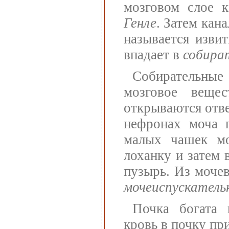
мозговом слое 
Генле
. Затем кан
называется изв
впадает в
собира
Собирательные
мозговое вещ
открываются отве
нефронах моча 
малых чашек м
лоханку и затем
пузырь. Из моче
мочеиспускатель
Почка богата 
кровь в почку пр