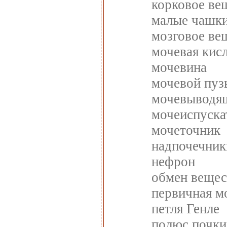
корковое ве
малые чашк
мозговое ве
мочевая кис
мочевина
мочевой пуз
мочевыводя
мочеиспуска
мочеточник
надпочечник
нефрон
обмен вещес
первичная м
петля Генле
полюс почки