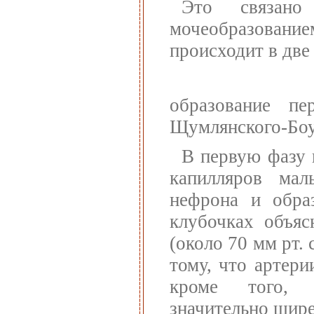
Это связан
мочеобразован
происходит в две
образование пе
Щумлянского-Боу
В первую фазу
капилляров мал
нефрона и обра
клубочках объяс
(около 70 мм рт. 
тому, что артери
кроме того, 
значительно шир