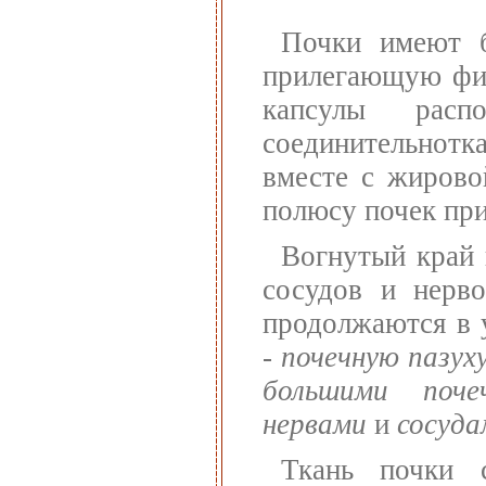
Почки имеют 
прилегающую фиб
капсулы расп
соединительнотк
вместе с жирово
полюсу почек пр
Вогнутый край
сосудов и нерво
продолжаются в 
-
почечную пазух
большими поче
нервами
и
сосуда
Ткань почки 