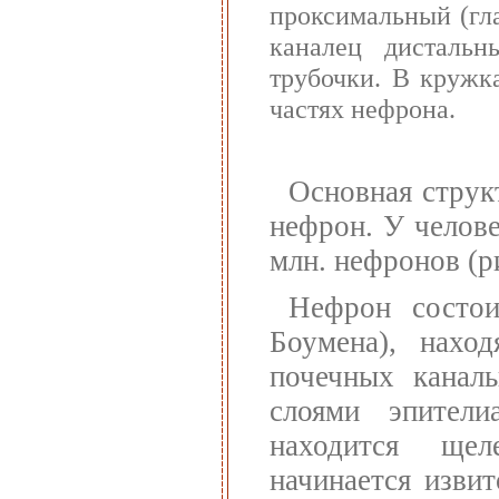
проксимальный (гл
каналец дистальн
трубочки. В кружк
частях нефрона.
Основная струк
нефрон. У челове
млн. нефронов (р
Нефрон состои
Боумена), нахо
почечных каналь
слоями эпител
находится щел
начинается изви