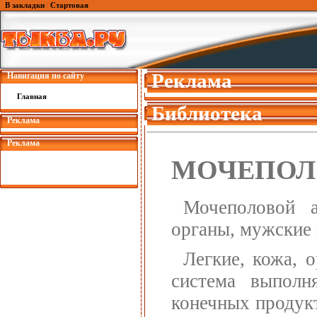
В закладки
|
Стартовая
Реклама
Навигация по сайту
Главная
Библиотека
Реклама
Реклама
МОЧЕПОЛ
Мочеполовой а
органы, мужские 
Легкие, кожа, 
система выполн
конечных продукт