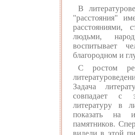
В литературов
"расстояния" им
расстояниями, 
людьми, наро
воспитывает ч
благородном и гл
С ростом реа
литературоведен
Задача литера
совпадает с з
литературу в л
показать на и
памятников. Спер
видели в этой п