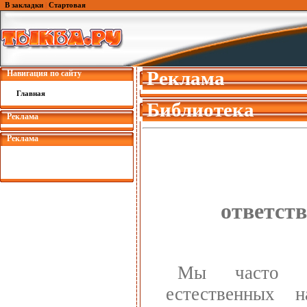
В закладки
|
Стартовая
Реклама
Навигация по сайту
Главная
Библиотека
Реклама
Реклама
ответст
Мы часто вс
естественных 