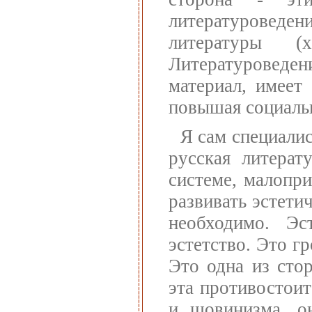
литературоведе
литературы (
Литературовед
материал, имеет
повышая социальн
Я сам специалис
русская литерат
системе, малопри
развивать эстети
необходимо. Эс
эстетство. Это г
Это одна из сто
эта противостои
и шовинизма, он