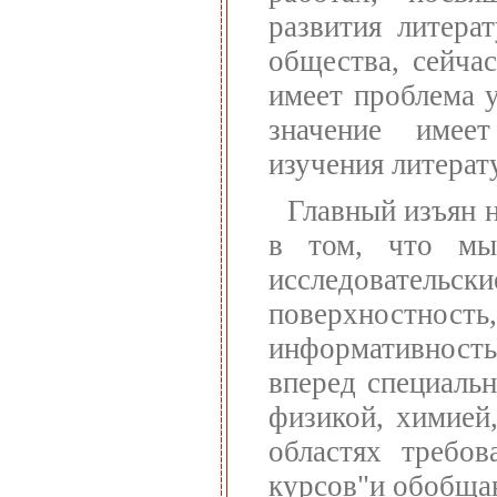
развития литера
общества, сейча
имеет проблема 
значение имеет
изучения литерат
Главный изъян 
в том, что мы 
исследовательск
поверхностнос
информативност
вперед специаль
физикой, химией
областях требо
курсов"и обобща