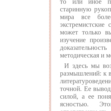
то или иное п
старинную рукоп
мира все боле
экстремистские 
может только вы
изучение произв
доказательно
методическая и м
И здесь мы во
размышлений: к в
литературоведен
точной. Ее выво
силой, а ее пон
ясностью. Эт