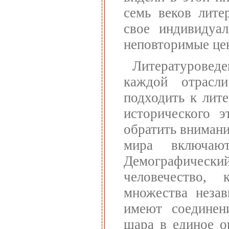
семь веков лите
свое индивидуа
неповторимые це
Литературовед
каждой отрасл
подходить к лит
исторического э
обратить внимани
мира включаю
Демографически
человечество,
множества незав
имеют соединени
шара в единое о