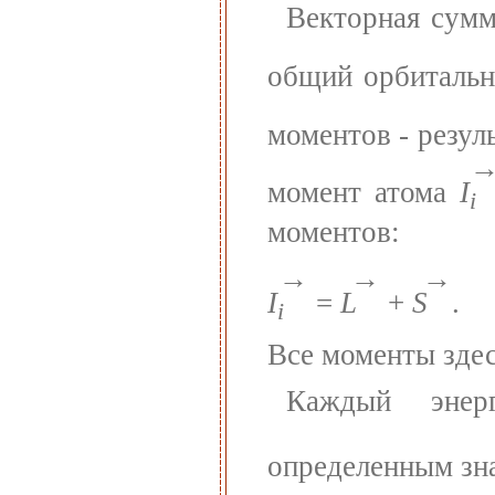
Векторная сумм
общий орбиталь
моментов - резу
момент атома
I
i
моментов:
→
→
→
I
=
L
+
S
.
i
Все моменты зде
Каждый энер
определенным зн