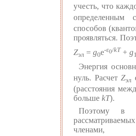
учесть, что кажд
определенным 
способов (кванто
проявляться. Поэ
-ε
/
kT
Z
=
g
e
+
g
0
эл
0
Энергия основн
нуль. Расчет
Z
о
эл
(расстояния меж
больше
kT
).
Поэтому в у
рассматриваемых
членами,