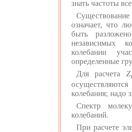
знать частоты все
Существование
означает, что л
быть разложен
независимых к
колебании уча
определенные гр
Для расчета
Z
осуществляются
колебания; надо 
Спектр молек
колебаний.
При расчете эл