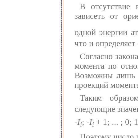
В отсутствие 
зависеть от ори
одной энергии а
что и определяет
Согласно закон
момента по отно
Возможны лишь т
проекций момента
Таким образо
следующие значе
-
I
; -
I
+ 1; ... ; 0; 1;
i
i
Поэтому число 