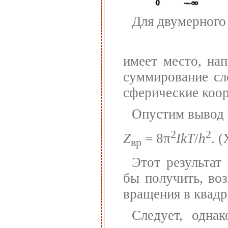
Для двумерного 
имеет место, на
суммирование сл
сферические коо
Опустим вывод и
2
2
Z
= 8π
IkT
/
h
.
(
вр
Этот результат
бы получить, воз
вращения в квадр
Следует, одна