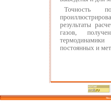
Точность п
проиллюстрирова
результаты расч
газов, получ
термодинамики
постоянных и ме
Tikva