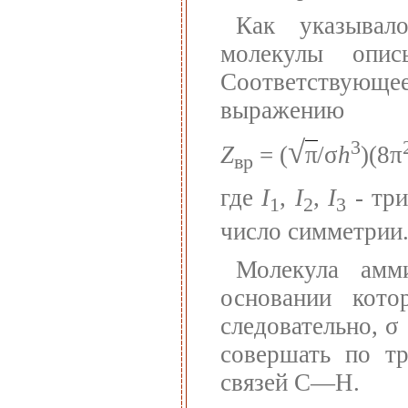
Как указывал
молекулы опис
Соответствующее
выражению
√
3
Z
= (
π
/σ
h
)(8π
вр
где
I
,
I
,
I
- три
1
2
3
число симметрии
Молекула амми
основании кото
следовательно, σ
совершать по т
связей С—Н.