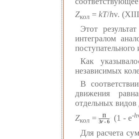
соответствующее
Z
=
kT
/
h
ν.
(XIII
кол
Этот результа
интегралом анал
поступательного 
Как указывал
независимых кол
В соответстви
движения равн
отдельных видов
-
h
П
Z
=
(1 - e
кол
3
r
- 6
Для расчета су