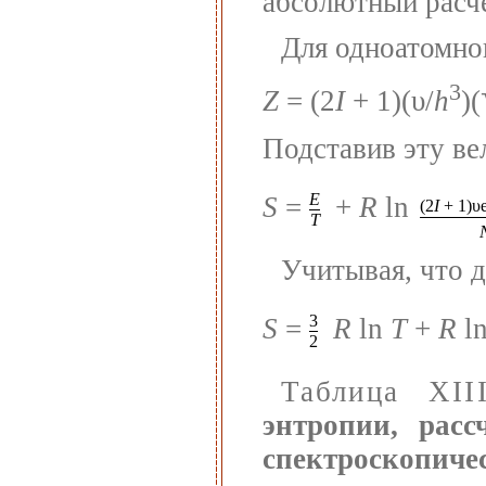
абсолютный расче
Для одноатомног
3
Z
= (2
I
+ 1)(υ/
h
)(
Подставив эту ве
E
S
=
+
R
ln
(2
I
+ 1)υe
T
Учитывая, что д
3
S
=
R
ln
T
+
R
ln
2
Таблица XIII
энтропии, рас
спектроскопиче