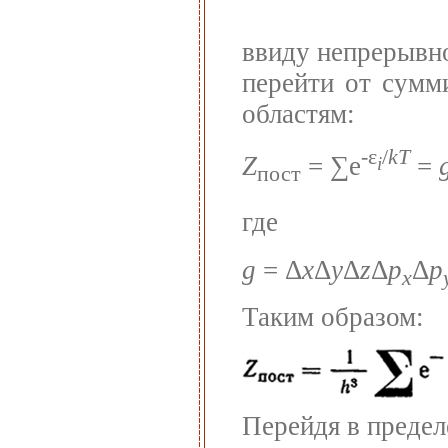
ввиду непрерывно
перейти от сумм
областям:
-ε
/
kT
Z
= ∑e
=
i
пост
где
g
= Δ
x
Δ
y
Δ
z
Δ
p
Δ
p
x
Таким образом:
Перейдя в предел