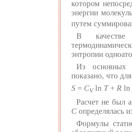
котором непосре
энергии молекулы
путем суммирова
В качестве 
термодинамиче
энтропии одноато
Из основных 
показано, что для
S
=
C
ln
Т
+
R
ln
V
Расчет не был 
С
определялась и
Формулы стати