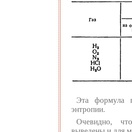
Эта формула п
энтропии.
Очевидно, чт
выведены и для м