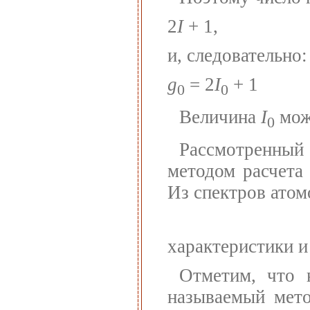
2
I
+ 1,
и, следовательно:
g
= 2
I
+ 1
0
0
Величина
I
може
0
Рассмотренный 
методом расчета
Из спектров ато
характеристики 
Отметим, что 
называемый мето