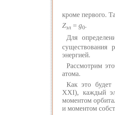
кроме первого. Т
Z
=
g
.
эл
0
Для определе
существования р
энергией.
Рассмотрим это
атома.
Как это будет 
XXI), каждый эл
моментом орбита
и моментом собст