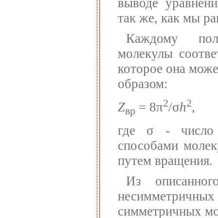
выводе уравнени
так же, как мы р
Каждому пол
молекулы соотве
которое она може
образом:
2
2
Z
= 8π
/σ
h
,
вр
где σ - число 
способами молек
путем вращения.
Из описанно
несимметричны
симметричных мо