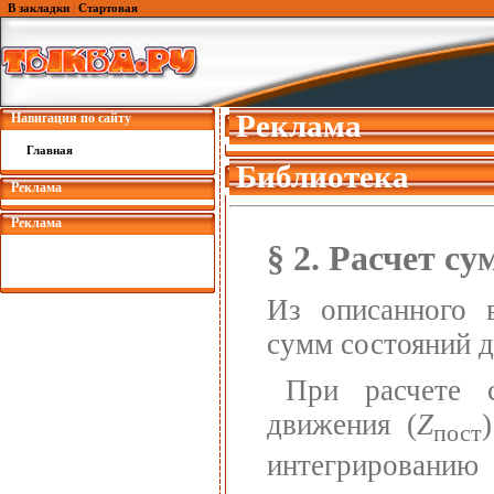
В закладки
|
Стартовая
Реклама
Навигация по сайту
Главная
Библиотека
Реклама
Реклама
§ 2. Расчет с
Из описанного в
сумм состояний д
При расчете с
движения (
Z
пост
интегрированию