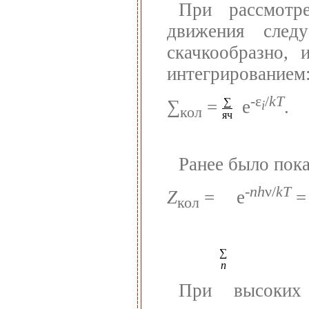
При рассмотре
движения следу
скачкообразно, 
интегрированием
-ε
/
kT
∑
∑
=
e
.
i
кол
яч
Ранее было пока
-
nh
ν/
kT
Z
=
e
= 
кол
∑
n
При высоких