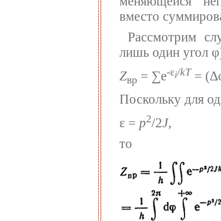
меняющейся неп
вместо суммиров
Рассмотрим сл
лишь один угол φ
-ε
/
kT
Z
= ∑e
= (Δ
i
вр
Поскольку для о
2
ε =
p
/2
J
,
то