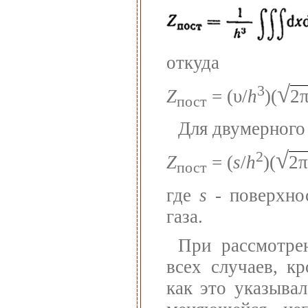
откуда
√
3
Z
= (υ/
h
)(
2
пост
Для двумерного 
√
2
Z
= (
s
/
h
)(
2π
пост
где
s
- поверхнос
газа.
При рассмотре
всех случаев, к
как это указыва