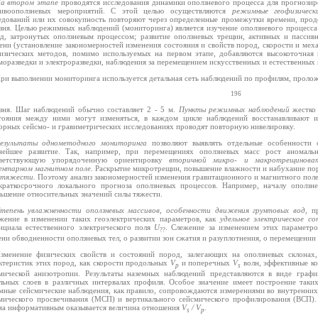
а втором этапе
проводятся исследования динамики оползневого процесса для прогнозир
тивооползневых мероприятий. С этой целью осуществляются
режимные геофизичес
едований или их совокупность повторяют через определенные промежутки времени, прод
зня. Целью режимных наблюдений (мониторинга) является изучение оползневого процесса
д, затронутых оползневым процессом; развитие оползневых трещин, активных и пассивн
ени (установление закономерностей изменения состояния и свойств пород, скорости и мех
изических методов, помимо используемых на первом этапе, добавляются высокоточная
моразведки и электроразведки, наблюдения за перемещением искусственных и естественных
ри выполнении мониторинга используется детальная сеть наблюдений по профилям, проло
196
зня. Шаг наблюдений обычно составляет 2 - 5 м.
Пункты режимных наблюдений
жестко
тояния между ними могут изменяться, в каждом цикле наблюдений восстанавливают 
орных сейсмо- и гравиметрических исследованиях проводят повторную нивелировку.
езультаты однометодного мониторинга
позволяют выявлять отдельные особенности 
нейшее развитие. Так, например, при перемещениях оползневых масс рост аномаль
тветствующую упорядоченную ориентировку
вторичной микро- и макротрещинова
ентарном магнитном поле.
Раскрытие микротрещин, повышение влажности и набухание по
 тяжести.
Поэтому анализ закономерностей изменения гравитационного и магнитного пол
краткосрочного локального прогноза оползневых процессов. Например, началу оползн
ьшение относительных значений силы тяжести.
тепень увлажненности оползневых массивов, особенности движения грунтовых вод,
п
жение в изменении таких геоэлектрических параметров, как
удельное электрическое с
нциала естественного электрического поля
U
. Слежение за изменением этих параметро
??
ени обводненности оползневых тел, о развитии зон сжатия и разуплотнения, о перемещении 
зменение физических свойств и состояний пород, залегающих на оползневых склонах
ктеристик этих пород, как скорости продольных
V
и поперечных
V
волн, эффективные к
p
s
мической анизотропии. Результаты наземных наблюдений представляются в виде графи
льных слоев в различных интервалах профиля. Особое значение имеет построение таких
мные сейсмические наблюдения, как правило, сопровождаются измерениями во внутренни
мического просвечивания (МСП) и вертикального сейсмического профилирования (ВСП)
ма информативным оказывается величина отношения
V
/ V
.
s
p