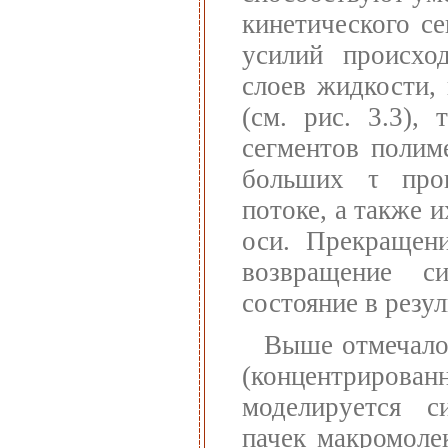
кинетического се
усилий происхо
слоев жидкости,
(см. рис. 3.3),
сегментов полим
больших τ прои
потоке, а также 
оси. Прекращени
возвращение с
состояние в резу
Выше отмечало
(концентрирован
моделируется с
пачек макромоле