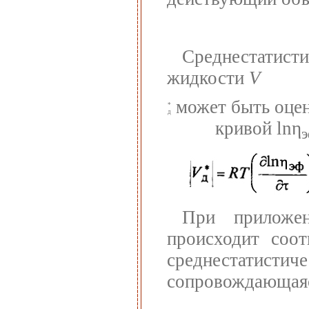
Среднестатист
жидкости
V
может быть оцене
*
д
кривой lnη
При приложе
происходит соот
среднестати
сопровождающая