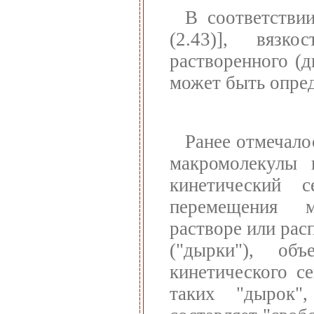
В соответстви
(2.43)], вязк
растворенного (
может быть опре
Ранее отмечало
макромолекулы 
кинетический с
перемещения м
растворе или рас
("дырки"), о
кинетического с
таких "дырок"