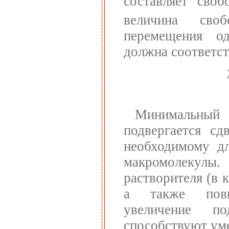
составляет "сво
величина сво
перемещения о
должна соответс
Минимальный
подвергается сд
необходимому дл
макромолекулы.
растворителя (в 
а также повы
увеличение п
способствуют ум