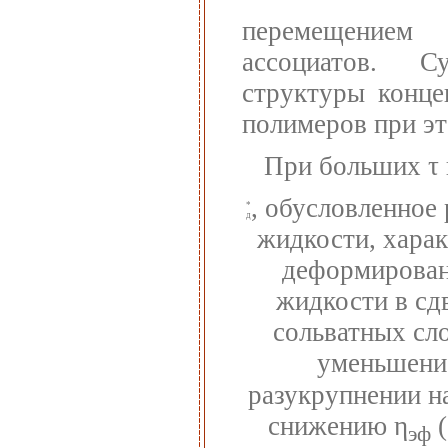
перемещением
ассоциатов. С
структуры конце
полимеров при эт
При больших τ
, обусловленное
*
д
жидкости, харак
деформирован
жидкости в сд
сольватных сло
уменьшени
разукрупнении н
снижению η
(
эф