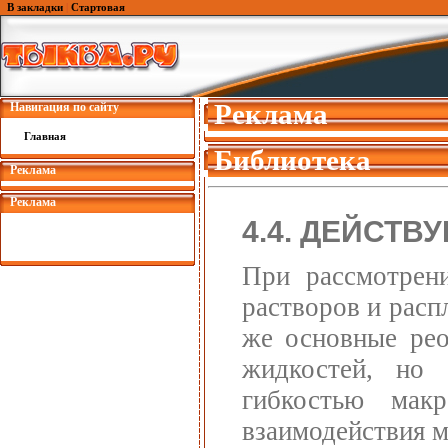
В закладки
|
Стартовая
Реклама
Навигация по сайту
Главная
Библиотека
Реклама
Реклама
4.4. ДЕЙСТ
При рассмотрени
растворов и расп
же основные рео
жидкостей, но 
гибкостью макр
взаимодействия 