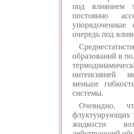
под влиянием 
постоянно ас
упорядоченные
очередь под влия
Среднестати
образований в п
термодинамич
интенсивней м
меньше гибкост
системы.
Очевидно, ч
флуктуирующих н
жидкости воз
действующий об