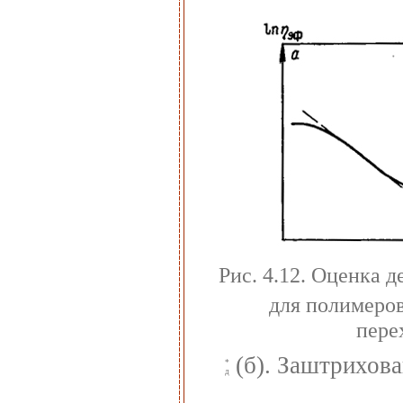
Рис. 4.12. Оценка 
для полимеров
пере
(б). Заштрихов
*
д