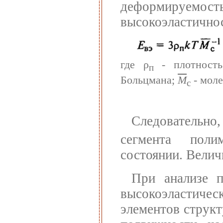
деформируемость
высокоэластично
где ρ
- плотность
п
Больцмана;
М
- моле
с
Следовательно
сегмента поли
состоянии. Вели
При анализе п
высокоэластичес
элементов структ