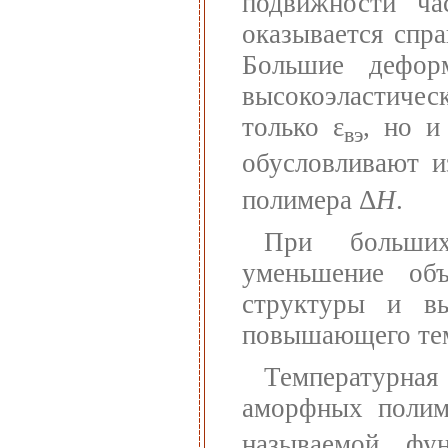
подвижности ча
оказывается спр
Большие дефор
высокоэластичес
только ε
, но и
вэ
обусловливают и
полимера Δ
H
.
При больших
уменьшение об
структуры и вы
повышающего темп
Температурна
аморфных поли
называемой фу