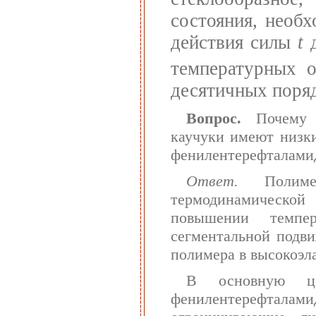
состояния, необ
действия силы
t
д
температурных о
десятичных поря
Вопрос.
Почему н
каучуки имеют низки
фенилентерефталамид
Ответ.
Полимер
термодинамическо
повышении темпер
сегментальной подви
полимера в высокоэл
В основную це
фенилентерефталам