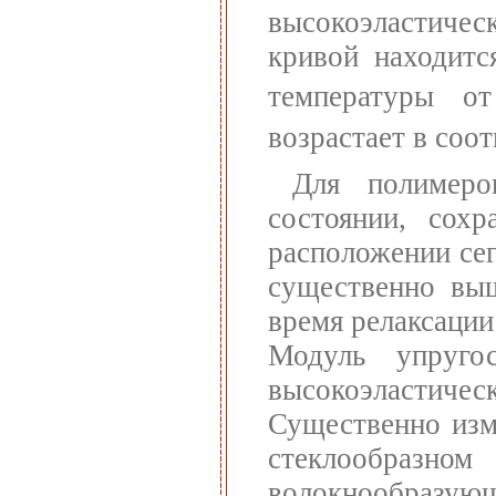
высокоэластиче
кривой находит
температуры 
возрастает в соот
Для полимеро
состоянии, сох
расположении се
существенно выш
время релаксации
Модуль упруго
высокоэластическ
Существенно изм
стеклообразн
волокнообразую