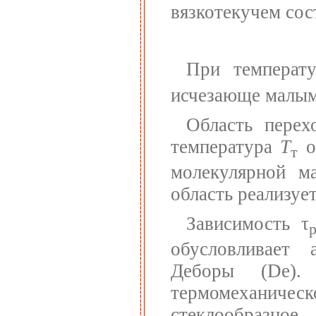
вязкотекучем сос
При темпера
исчезающе малым
Область перех
температура
Т
о
т
молекулярной ма
область реализуе
Зависимость τ
обусловливает 
Деборы (De).
термомеханическ
стеклообразное