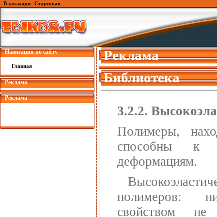
В закладки
|
Стартовая
Реклама
Навигация по сайту
Главная
Библиотека
Реклама
Реклама
3.2.2. Высокоэл
Полимеры, нахо
способны к б
деформациям.
Высокоэласт
полимеров: н
свойством не 