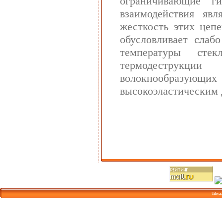
ограничивающие ги
взаимодействия яв
жесткость этих цеп
обусловливает слаб
температуры стек
термодеструкци
волокнообразующи
высокоэластическим 
Tikva