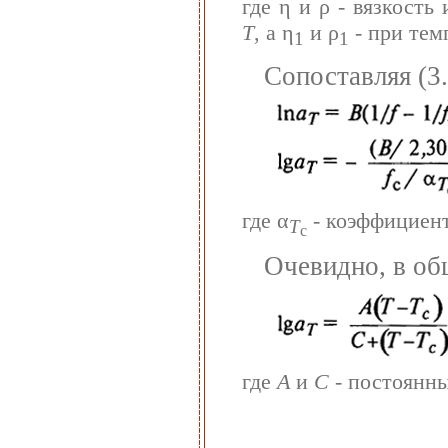
где η и ρ - вязкост
Т
, а η
и ρ
- при тем
1
1
Сопоставляя (3.
где α
- коэффициен
T
c
Очевидно, в об
где
А
и
С
- постоянны