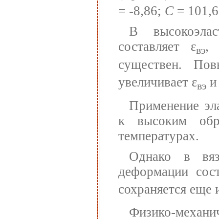
= -8,86;
С
= 101,6
В высокоэла
составляет ε
,
вэ
существен. По
увеличивает ε
и 
вэ
Применение эл
к высоким обр
температурах.
Однако в вяз
деформации сост
сохраняется еще и
Физико-мех