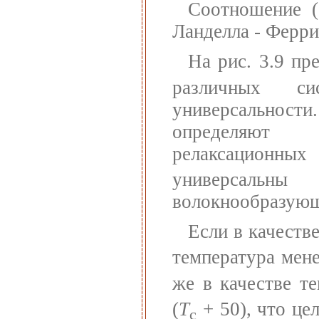
Соотношение (
Ланделла - Ферри
На рис. 3.9 пр
различных си
универсальности
определяют 
релаксационны
универсаль
волокнообразую
Если в качеств
температура мене
же в качестве т
(
Т
+ 50), что це
с