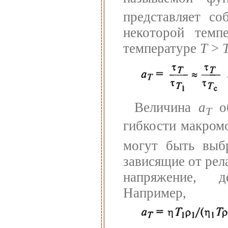
представляет со
некоторой темп
температуре
Т
>
Величина
a
об
T
гибкости макромо
могут быть выбр
зависящие от рел
напряжение, д
Например,