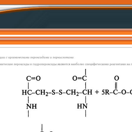
ции с органическими пероксидами и перкислотами
нические пероксиды и гидропероксиды являются наиболее специфическими реагентами на при