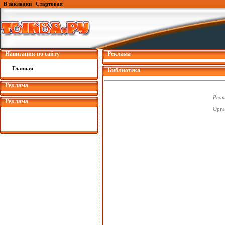
В закладки
|
Стартовая
Навигация по сайту
Реклама
Главная
Библиотека
Реклама
Реак
Реклама
Орга