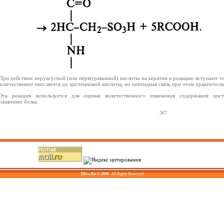
При действии перуксусной (или пермуравьиной) кислоты на кератин в реакцию вступают то
количественно окисляется до цистеиновой кислоты, но пептидная связь при этом практически
Эта реакция используется для оценки количественного изменения содержания цис
ращениях белка.
367
Tikva.Ru © 2006
. All Rights Reserved