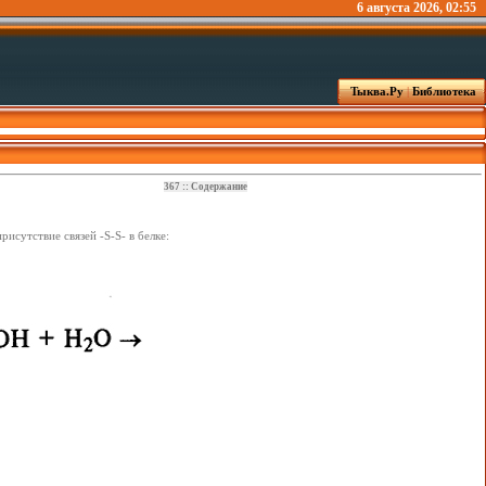
6 августа 2026, 02:55
Тыква.Ру
|
Библиотека
367
::
Содержание
сутствие связей -S-S- в белке: