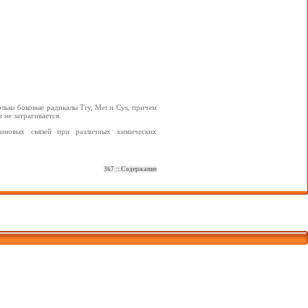
лько боковые радикалы Try, Met и Cys, причем
 не затрагивается.
тиновых связей при различных химических
367
::
Содержание