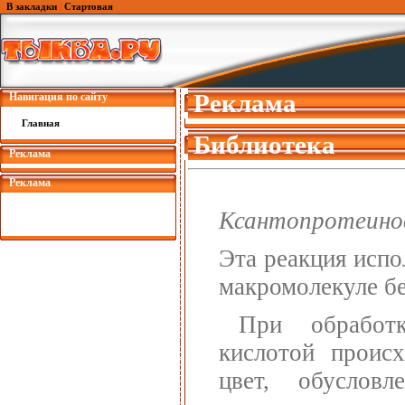
В закладки
|
Стартовая
Реклама
Навигация по сайту
Главная
Библиотека
Реклама
Реклама
Ксантопротеино
Эта реакция испо
макромолекуле бел
При обработк
кислотой проис
цвет, обусловл